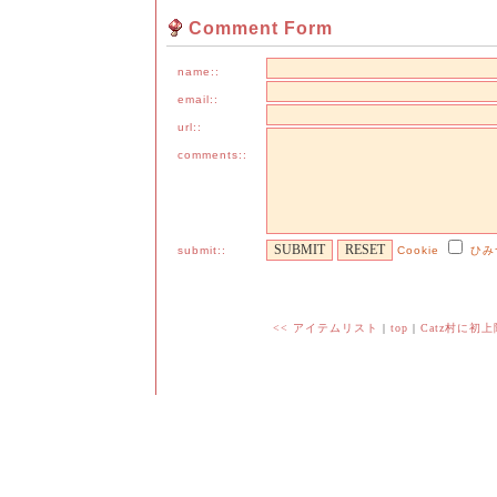
Comment Form
name::
email::
url::
comments::
submit::
Cookie
ひみ
<< アイテムリスト
|
top
|
Catz村に初上