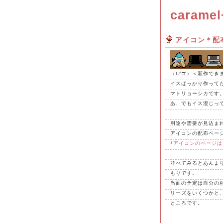
caramel
アイコン＊配
（∪'□'）＜新作でき
イスばっかり作って
マトリョーシカです
あ、でもイス混じってるね
用途や需要が見込ま
アイコンの配布ペー
*アイコンのページは
並べてみるとあんま
もりです。
当面の予定は自分の
リーズをいくつかと
ところです。