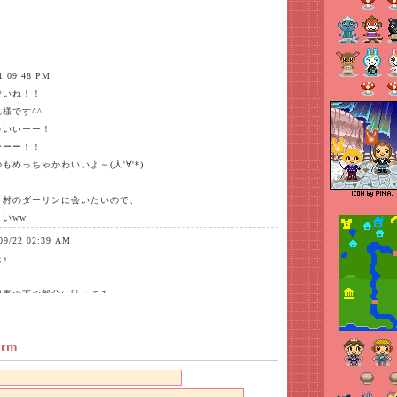
1 09:48 PM
愛いね！！
様です^^
カいいーー！
ーーー！！
めっちゃかわいいよ～(人'∀'*)
リ村のダーリンに会いたいので、
いww
09/22 02:39 AM
♪
記事の下の部分に貼ってる
やら 色々ごちゃまぜに使わせてもらっちゃってる）画像に
と思いまーす(*´∇｀*)
orm
考えるだけでも楽しそう！
24 04:31 PM