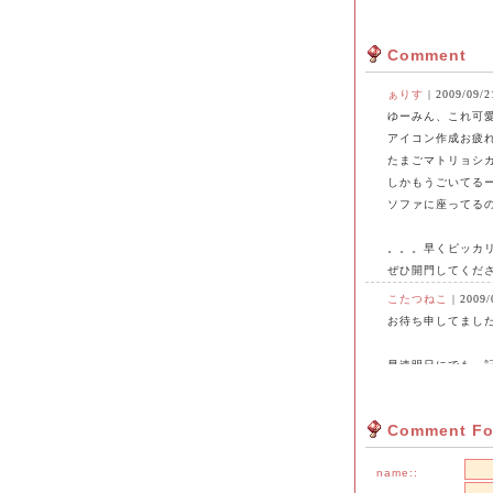
Comment
ぁりす
| 2009/09/2
ゆーみん、これ可
アイコン作成お疲れ
たまごマトリョシ
しかもうごいてる
ソファに座ってるのも
。。。早くピッカ
ぜひ開門してくださ
こたつねこ
| 2009/
お待ち申してました
早速明日にでも、
（今はひーさんの
使わせていただきたい
Comment F
順番どう並べるか
さくらこ | 2009/09/
name::
ぁりすさん