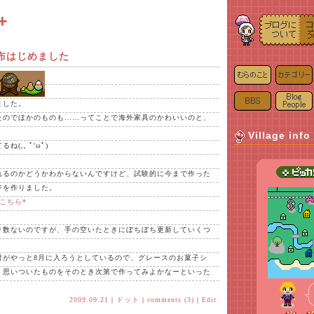
+
布はじめました
ました。
たのでほかのものも……ってことで海外家具のかわいいのと、
。
Village info
(,, ﾟ'ωﾟ)
れるのかどうかわからないんですけど、試験的に今まで作った
ジを作りました。
こちら*
り数ないのですが、手の空いたときにぼちぼち更新していくつ
村がやっと8月に入ろうとしているので、グレースのお菓子シ
、思いついたものをそのとき次第で作ってみよかなーといった
2009.09.21
|
ドット
|
comments (3)
|
Edit