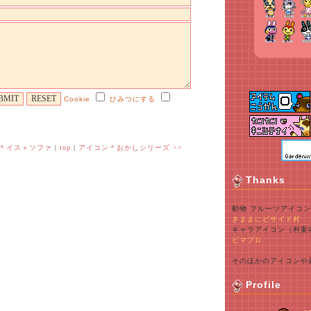
とう、マトリョーシカは真っ先に作ったよ～ｗ
たです(｡-_-｡)
ｗ
しさせちゃう子だから里子募集でもしようかなあと思って
Cookie
ひみつにする
といってちゃんと守れたので良かったですｗ
恐縮です(,, ﾟ'ωﾟ)
いまーす！
ン＊イス＋ソファ
|
top
|
アイコン＊おかしシリーズ >>
Thanks
動物 フルーツアイコン
きままにビサイド村
キャラアイコン（村案
ピマブロ
そのほかのアイコンや
Profile