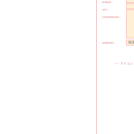
email::
ありがとうありが
喜んでもらえてよかっ
url::
comments::
ロボは元気ですよ
でもやっぱり引越
る；
submit::
こたつねこさん
近々配布します～
早速使っていただけてて
DLありがとうござ
<< アイコ