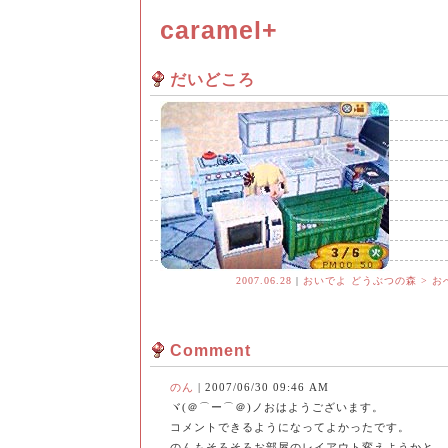
caramel+
だいどころ
2007.06.28
|
おいでよ どうぶつの森 > お
Comment
のん
| 2007/06/30 09:46 AM
ヾ(＠⌒ー⌒＠)ノおはようございます。
コメントできるようになってよかったです。
のんもそろそろお部屋のレイアウト変えようかと