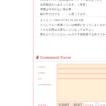
台所製品かいあさってます。（苦笑）
実際は片付かない我が家・・・。
森の中だけでも・・・と思ってます。
さくらこ | 2007/07/01 01:00 AM
どうしても一部屋くらいは物置になってしまいます
うちも広間は大変なことになってますよっ
畳をローランにもらったので下宿部屋でも作ろうか
Comment Form
name::
email::
url::
comments::
submit::
Cookie
ひみ