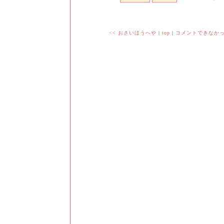
<< おさいほうへや
|
top
|
コメントできなかっ