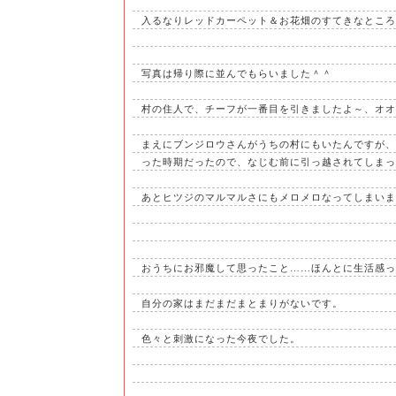
入るなりレッドカーペット＆お花畑のすてきなところ
写真は帰り際に並んでもらいました＾＾
村の住人で、チーフが一番目を引きましたよ～、オオ
まえにブンジロウさんがうちの村にもいたんですが、
った時期だったので、なじむ前に引っ越されてしまっ
あとヒツジのマルマルさにもメロメロなってしまいま
おうちにお邪魔して思ったこと……ほんとに生活感っ
自分の家はまだまだまとまりがないです。
色々と刺激になった今夜でした。