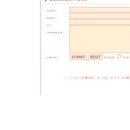
name::
email::
url::
comments::
submit::
Cookie
ひみ
<< どうぶつの森日記 9
|
top
|
どうぶつの森日