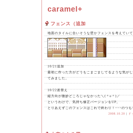
caramel+
フェンス（追加
地面のタイルに合いそうな壁かフェンスを考えていて
10/21追加
最初に作った方がどうもこまごましてるような気がし
てみました。
10/22差替え
縦方向が微妙どころじゃなかった＼(＾o＾)／
というわけで、気持ち修正バージョンをUP。
とりあえずこのフェンスはこれで終わり！･･･のつも
2008.10.20
|
ド