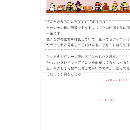
どんだけ作ってんだ((((((；ﾟДﾟ))))))
自分のその日の服装をドットにしてたのが溜まりに溜
一角です。
色々な方の素材を拝見していて、座ってるアイコンは
たので（私が見逃してるだけかも、かも；）自分で作
とりあえずグレース服の大半は作れたと思う。
かわいいプレイヤーアイコンを配布してらっしゃると
し、今のところ配布は考えてないのですが、座ってる
るだろうか謎なところ。
2008.10.17
|
ド
<<
|
1
2
3
|