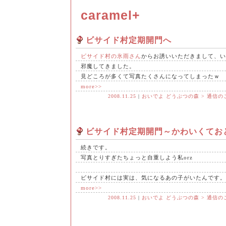
caramel+
ビサイド村定期開門へ
ビサイド村の氷雨さん
からお誘いいただきまして、い
邪魔してきました。
見どころが多くて写真たくさんになってしまったｗ
more>>
2008.11.25
|
おいでよ どうぶつの森 > 通信の
ビサイド村定期開門～かわいくてお
続きです。
写真とりすぎたちょっと自重しよう私orz
ビサイド村には実は、気になるあの子がいたんです。
more>>
2008.11.25
|
おいでよ どうぶつの森 > 通信の