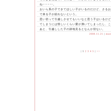
ね･･････。
おいら系の子できてほしい子がいるのだけど、さるお
で来る子が絞れないという。
思い切って引越しさせてもいいなと思う子はいるけど
てしまうには惜しいくらい愛が沸いてしまったし、こ
あと、引越しした子の跡地見るとなんか切ない。
2008.11.21
|
mur
|
1
2
3
4
5
|
>>