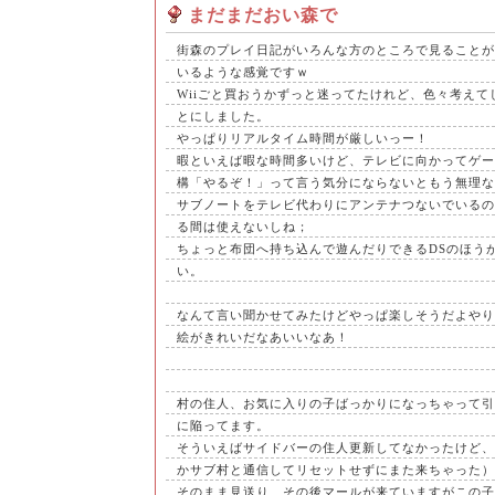
まだまだおい森で
街森のプレイ日記がいろんな方のところで見ることが
いるような感覚ですｗ
Wiiごと買おうかずっと迷ってたけれど、色々考えて
とにしました。
やっぱりリアルタイム時間が厳しいっー！
暇といえば暇な時間多いけど、テレビに向かってゲー
構「やるぞ！」って言う気分にならないともう無理な
サブノートをテレビ代わりにアンテナつないでいるの
る間は使えないしね；
ちょっと布団へ持ち込んで遊んだりできるDSのほう
い。
なんて言い聞かせてみたけどやっぱ楽しそうだよやり
絵がきれいだなあいいなあ！
村の住人、お気に入りの子ばっかりになっちゃって引
に陥ってます。
そういえばサイドバーの住人更新してなかったけど、
かサブ村と通信してリセットせずにまた来ちゃった）
そのまま見送り、その後マールが来ていますがこの子