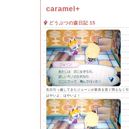
caramel+
どうぶつの森日記 15
先日引っ越してきたジェーンが家具を貢ぐ間もなく引越
はやいよ、はやいよ！