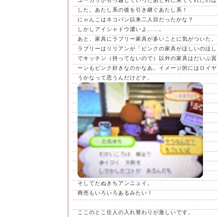
ユーカリが引っ越していったあと村に来てくれたのは
した。あたし系の後を引き継ぐあたし系！
にゃんこはネコバン以来二人目だったかな？
しかしアイシャドウ濃いよ……。
あと、家具にラブリー家具が多いことに気がついた。
ラブリーはリリアンが「ピンクの家具がほしいのほし
でキッチン（持ってないので）以外の家具はだいぶ貢
ーンもピンク好きなのかなあ。イメージ的にはロイヤ
うかなって思うんだけどナ。
そしてたぬきちアンニュイ。
商売もいろいろあるみたい！
ここのとこ住人の入れ替わりが激しいです。