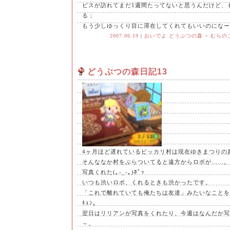
ビスが訪れてまだ1週間たってないと思うんだけど、
る；
もう少しゆっくり目に滞在してくれてもいいのになー
2007.06.19
|
おいでよ どうぶつの森 > むらの
どうぶつの森日記13
4ヶ月ほど遅れているピッカリ村は現在ゆきまつりの
そんななか村をぶらついてると遠方からロボが……。
写真くれた(｡-_-｡)ﾎﾟｯ
いつも渋いロボ、くれるときも渋かったです。
「これで離れていても俺たちは友達」みたいなことを
ｷｭﾝ。
翌日はリリアンが写真をくれたり、今週はなんだか写
～。