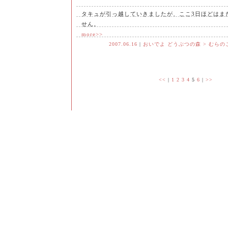
タキュが引っ越していきましたが、ここ3日ほどはま
せん。
more>>
2007.06.16
|
おいでよ どうぶつの森 > むらの
<<
|
1
2
3
4
5
6
|
>>